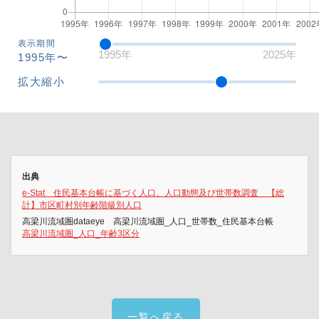
表示期間
1995年
2025年
1995年〜
拡大縮小
出典
e-Stat 住民基本台帳に基づく人口、人口動態及び世帯数調査 【総
計】市区町村別年齢階級別人口
高梁川流域圏dataeye 高梁川流域圏_人口_世帯数_住民基本台帳
高梁川流域圏_人口_年齢3区分
一覧へ戻る